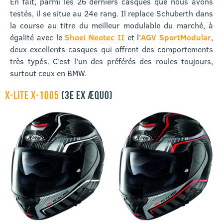
En fait, parmi les 26 derniers casques que nous avons
testés, il se situe au 24e rang. Il replace Schuberth dans
la course au titre du meilleur modulable du marché, à
égalité avec le
Shoei Neotec II
et l’
AGV SportModular
,
deux excellents casques qui offrent des comportements
très typés. C’est l’un des préférés des roules toujours,
surtout ceux en BMW.
X-LITE X-1005
(3E EX ÆQUO)