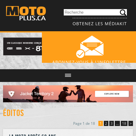
OBTENEZ LES MÉDIAKIT
ABONNEZ-VOUS À L'INFOLETTRE
Éditos
Page 1 de 18
1
2
3
…
18
>