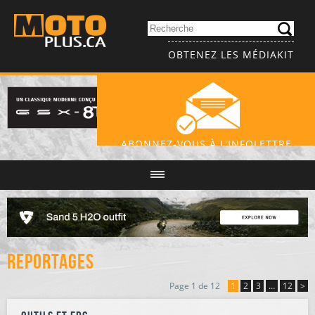
OBTENEZ LES MÉDIAKIT
ABONNEZ-VOUS À L'INFOLETTRE
Reportages
Page 1 de 12
1
2
3
…
12
>