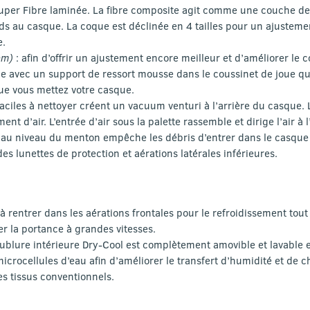
per Fibre laminée. La fibre composite agit comme une couche de 
s au casque. La coque est déclinée en 4 tailles pour un ajustemen
e.
tem)
:
afin d’offrir un ajustement encore meilleur et d’améliorer le c
e avec un support de ressort mousse dans le coussinet de joue qu
ue vous mettez votre casque.
faciles à nettoyer créent un vacuum venturi à l’arrière du casque. L
nt d’air. L’entrée d’air sous la palette rassemble et dirige l’air à
ur au niveau du menton empêche les débris d’entrer dans le casque
es lunettes de protection et aérations latérales inférieures.
r à rentrer dans les aérations frontales pour le refroidissement tout 
er la portance à grandes vitesses.
oublure intérieure Dry-Cool est complètement amovible et lavable 
microcellules d’eau afin d’améliorer le transfert d’humidité et de c
es tissus conventionnels.