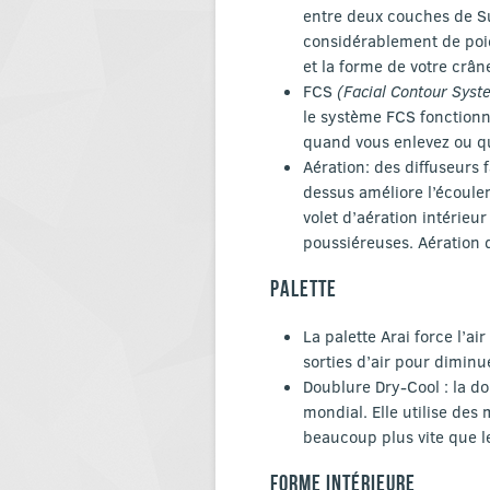
entre deux couches de Su
considérablement de poid
et la forme de votre crân
FCS
(Facial Contour Sys
le système FCS fonctionn
quand vous enlevez ou q
Aération: des diffuseurs 
dessus améliore l’écouleme
volet d’aération intérie
poussiéreuses. Aération d
PALETTE
La palette Arai force l’ai
sorties d’air pour diminu
Doublure Dry-Cool : la d
mondial. Elle utilise des 
beaucoup plus vite que l
FORME INTÉRIEURE