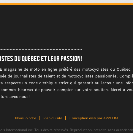
istes du québec et leur passion!
E magazine de moto en ligne préféré des motocyclistes du Québec. I
ée de journalistes de talent et de motocyclistes passionnés. Compl
ca respecte un code d'éthique strict qui garantit au lecteur une inf
us sommes heureux de pouvoir compter sur votre soutien. Merci à vous
nture avec nous!
Nous joindre
Plan du site
Conception web par APPCOM
els International inc. Tous droits réservés. Reproduction interdite sans autorisati