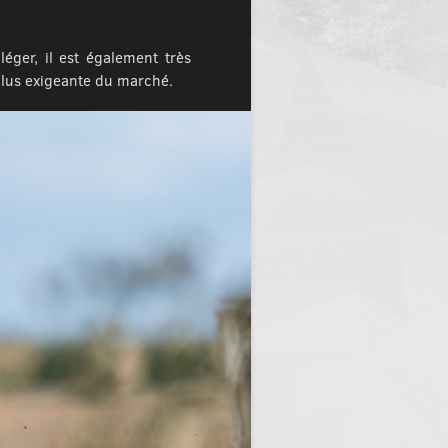
éger, il est également très
plus exigeante du marché.