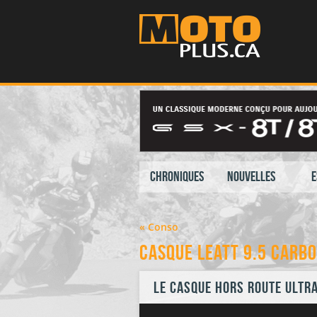
Chroniques
Nouvelles
E
« Conso
Casque Leatt 9.5 Carb
Le casque hors route ultr