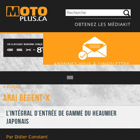
OBTENEZ LES MÉDIAKIT
ABONNEZ-VOUS À L'INFOLETTRE
« Conso
Arai Regent-X
L’intégral d’entrée de gamme du heaumier
japonais
Par Didier Constant