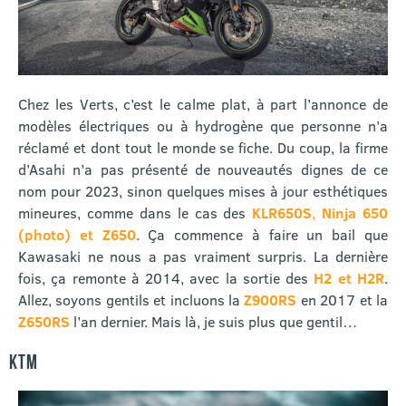
Chez les Verts, c’est le calme plat, à part l’annonce de
modèles électriques ou à hydrogène que personne n’a
réclamé et dont tout le monde se fiche. Du coup, la firme
d’Asahi n’a pas présenté de nouveautés dignes de ce
nom pour 2023, sinon quelques mises à jour esthétiques
mineures, comme dans le cas des
KLR650S
,
Ninja 650
(photo) et Z650
. Ça commence à faire un bail que
Kawasaki ne nous a pas vraiment surpris. La dernière
fois, ça remonte à 2014, avec la sortie des
H2 et H2R
.
Allez, soyons gentils et incluons la
Z900RS
en 2017 et la
Z650RS
l’an dernier. Mais là, je suis plus que gentil…
KTM