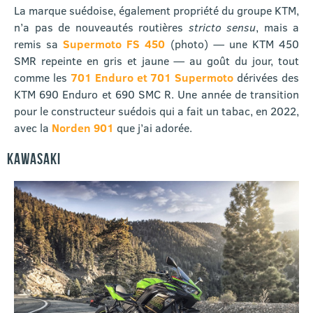
La marque suédoise, également propriété du groupe KTM,
n’a pas de nouveautés routières
stricto sensu
, mais a
remis sa
Supermoto FS 450
(photo) — une KTM 450
SMR repeinte en gris et jaune — au goût du jour, tout
comme les
701 Enduro et 701 Supermoto
dérivées des
KTM 690 Enduro et 690 SMC R. Une année de transition
pour le constructeur suédois qui a fait un tabac, en 2022,
avec la
Norden 901
que j’ai adorée.
KAWASAKI