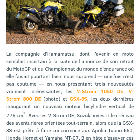
La compagnie d’Hamamatsu, dont l’avenir en moto
semblait incertain à la suite de l’annonce de son retrait
du MotoGP et du Championnat du monde d’endurance où
elle faisait pourtant bien, nous surprend — une fois n’est
pas coutume — en nous présentant trois nouveautés
vraiment intéressantes, les
V-Strom 1050 DE
,
V-
Strom 800 DE
(photo) et
GSX-8S
, les deux dernières
inaugurant un nouveau moteur bicylindre vertical de
3
776 cm
. Avec les V-Strom DE, Suzuki investit le créneau
des aventurières orientées tout-terrain, alors que la GSX-
8S est prête à faire concurrence aux Aprilia Tuono 660,
Honda Hornet et Yamaha MT-07. Bien hâte d’essayer ces