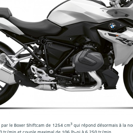
3
 par le Boxer Shiftcam de 1254 cm
qui répond désormais à la no
 tr/min et couple maximal de 106 lb-pi à 6 250 tr/min.