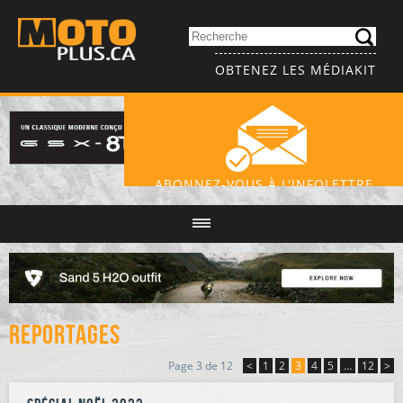
OBTENEZ LES MÉDIAKIT
ABONNEZ-VOUS À L'INFOLETTRE
Reportages
Page 3 de 12
<
1
2
3
4
5
…
12
>