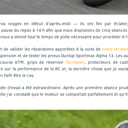
os orages en début d’après-midi — ils ont fini par éclat
a pause du repas à 14 h afin que nous disposions de cinq séances
i nous a donné tout le temps de piste nécessaire pour procéder à l’
it de valider les réparations apportées à la suite de
notre inciden
 suspension et de tester les pneus Dunlop Sportmax Alpha 13. Les 
 course KTM, grips de réservoir
TechSpec
, protecteurs de cad
ce sur la performance de la RC et, la dernière chose que je voulais,
 failli être le cas.
née d’essai a été extraordinaire. Après une première séance pruden
lle j’ai constaté que le moteur se comportait parfaitement et qu’il 