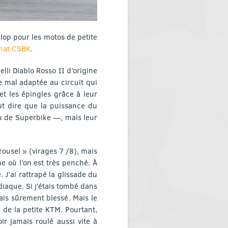
op pour les motos de petite
nat CSBK
.
lli Diablo Rosso II d’origine
 mal adaptée au circuit qui
et les épingles grâce à leur
aut dire que la puissance du
u de Superbike —, mais leur
rousel » (virages 7 /8), mais
he où l’on est très penché. À
 J’ai rattrapé la glissade du
iaque. Si j’étais tombé dans
ais sûrement blessé. Mais le
de la petite KTM. Pourtant,
r jamais roulé aussi vite à