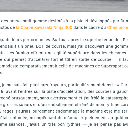
 des pneus multigomme destinés à la piste et développés par Dunl
 motos de
la Coupe Kawasaki Ninja 300
dans le cadre du
Champion
çu de leurs performances. Surtout après la superbe tenue des Pire
attendais à un pneu DOT de course, mais j’ai découvert une gomme
ute. Les Dunlop offrent une agilité supérieure dans les chicanes 
te qui permet d’accélérer fort et tôt en sortie de courbe — il f
t modeste comparativement à celle de machines de Supersport o
.
 je me suis fait plusieurs frayeurs, particulièrement dans le « Car
5, avant l’entrée sur la piste d’accélération, des courbes à gauc
roché brusquement, sans avertissement et j’ai frôlé la catastrophe.
e grosses sueurs et d’un emballement effréné de mon rythme card
 virages, j’aurais lourdement endommagé la machine et je me ser
ce était entamée, m’empêchant de m’amuser pleinement au guidon 
ième séances, j’avais un très bon rythme — je ne pense pas avoi