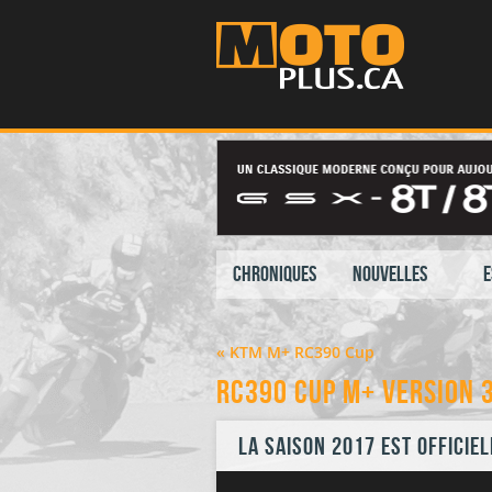
Chroniques
Nouvelles
E
« KTM M+ RC390 Cup
RC390 Cup M+ version 
La saison 2017 est officie