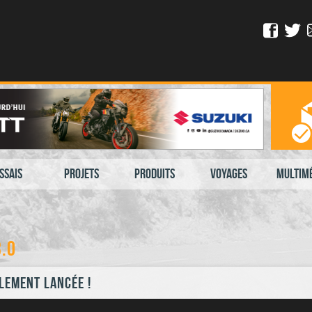
ssais
Projets
Produits
Voyages
Multim
3.0
llement lancée !