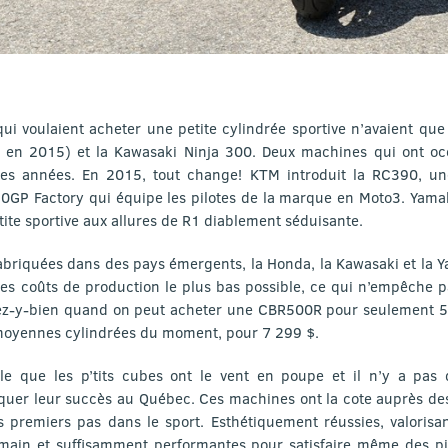
ui voulaient acheter une petite cylindrée sportive n’avaient que 
n 2015) et la Kawasaki Ninja 300. Deux machines qui ont occ
es années. En 2015, tout change! KTM introduit la RC390, un
250GP Factory qui équipe les pilotes de la marque en Moto3. Yam
tite sportive aux allures de R1 diablement séduisante.
abriquées dans des pays émergents, la Honda, la Kawasaki et la 
les coûts de production le plus bas possible, ce qui n’empêche p
sez-y-bien quand on peut acheter une CBR500R pour seulement 
moyennes cylindrées du moment, pour 7 299 $.
le que les p’tits cubes ont le vent en poupe et il n’y a pas
iquer leur succès au Québec. Ces machines ont la cote auprès de
s premiers pas dans le sport. Esthétiquement réussies, valorisa
n main et suffisamment performantes pour satisfaire même des pil