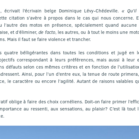
»
, écrivait l’écrivain belge Dominique Lévy-Chédeville.
« Qu’il 
cette citation s’avère à propos dans le cas qui nous concerne. E
u l’autre des motos en présence, spécialement quand aucune d
ise, et d’éliminer,
de facto
,
les autres, ou à tout le moins une mot
. Mais il faut se faire violence et trancher.
s quatre bélligérantes dans toutes les conditions et jugé en
bjectifs correspondant à leurs préférences, mais aussi à leur 
ins défauts selon ces mêmes critères et en fonction de l’utilisati
adressent. Ainsi, pour l’un d’entre eux, la tenue de route primer
nce, le caractère ou encore l’agilité. Autant de raisons valables 
if oblige à faire des choix cornéliens. Doit-on faire primer l’effi
mportance au ressenti, aux sensations, au plaisir? C’est là tou
ce.