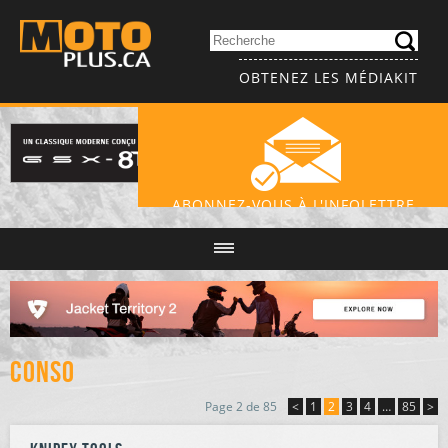
OBTENEZ LES MÉDIAKIT
ABONNEZ-VOUS À L'INFOLETTRE
Conso
Page 2 de 85
<
1
2
3
4
…
85
>