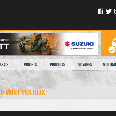
ssais
Projets
Produits
Voyages
Multim
au Mont Ventoux