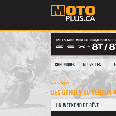
Chroniques
Nouvelles
E
« Voyages
Des gorges du Verdon 
Un weekend de rêve !