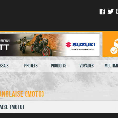
ssais
Projets
Produits
Voyages
Multim
anglaise (moto)
aise (moto)