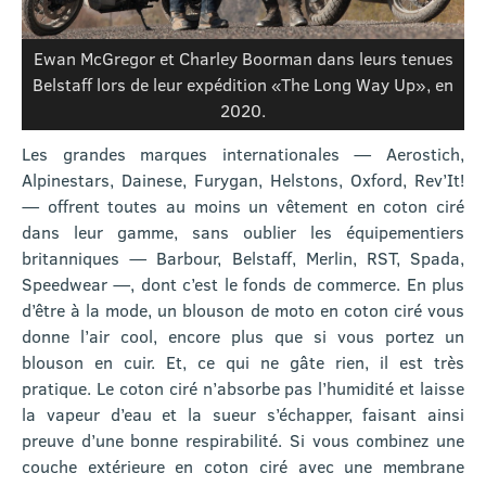
Ewan McGregor et Charley Boorman dans leurs tenues
Belstaff lors de leur expédition «The Long Way Up», en
2020.
Les grandes marques internationales — Aerostich,
Alpinestars, Dainese, Furygan, Helstons, Oxford, Rev’It!
— offrent toutes au moins un vêtement en coton ciré
dans leur gamme, sans oublier les équipementiers
britanniques — Barbour, Belstaff, Merlin, RST, Spada,
Speedwear —, dont c’est le fonds de commerce. En plus
d’être à la mode, un blouson de moto en coton ciré vous
donne l’air cool, encore plus que si vous portez un
blouson en cuir. Et, ce qui ne gâte rien, il est très
pratique. Le coton ciré n’absorbe pas l’humidité et laisse
la vapeur d’eau et la sueur s’échapper, faisant ainsi
preuve d’une bonne respirabilité. Si vous combinez une
couche extérieure en coton ciré avec une membrane