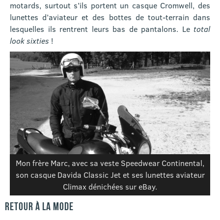
motards, surtout s’ils portent un casque Cromwell, des
lunettes d’aviateur et des bottes de tout-terrain dans
lesquelles ils rentrent leurs bas de pantalons. Le
total
look sixties
!
Mon frère Marc, avec sa veste Speedwear Continental,
son casque Davida Classic Jet et ses lunettes aviateur
Climax dénichées sur eBay.
RETOUR À LA MODE