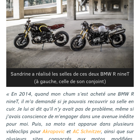
Sandrine a réalisé les selles de ces deux BMW R nineT
(à gauche, celle de son conjoint)
« En 2014, quand mon chum s’est acheté une BMW R
nineT, il m’a demandé si je pouvais recouvrir sa selle en
cuir. Je lui ai dit qu’il n’y avait pas de problème, même si
j’avais conscience de m’engager dans une avenue inédite
pour moi. Puis, sa moto est apparue dans plusieurs
vidéoclips pour
Akrapovic
et
AC Schnitzer
, ainsi que sur
plusieurs sites consacrés aux motos modifiées.