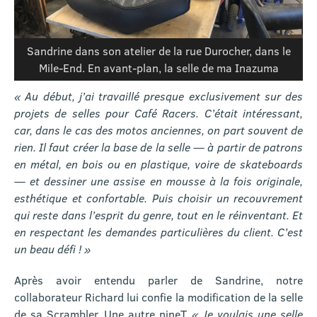
Sandrine dans son atelier de la rue Durocher, dans le
Mile-End. En avant-plan, la selle de ma Inazuma
« Au début, j’ai travaillé presque exclusivement sur des
projets de selles pour Café Racers. C’était intéressant,
car, dans le cas des motos anciennes, on part souvent de
rien. Il faut créer la base de la selle — à partir de patrons
en métal, en bois ou en plastique, voire de skateboards
— et dessiner une assise en mousse à la fois originale,
esthétique et confortable. Puis choisir un recouvrement
qui reste dans l’esprit du genre, tout en le réinventant. Et
en respectant les demandes particulières du client. C’est
un beau défi ! »
Après avoir entendu parler de Sandrine, notre
collaborateur Richard lui confie la modification de la selle
de sa Scrambler. Une autre nineT.
« Je voulais une selle