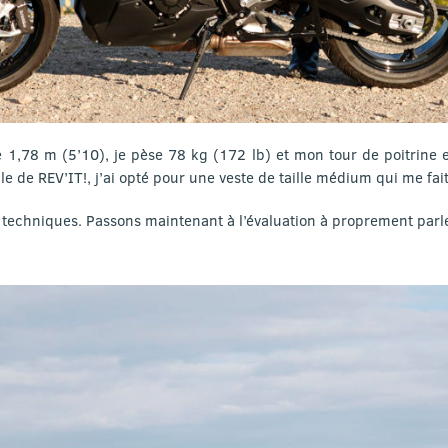
e 1,78 m (5’10), je pèse 78 kg (172 lb) et mon tour de poitrine 
lle de REV’IT!, j’ai opté pour une veste de taille médium qui me fai
s techniques. Passons maintenant à l’évaluation à proprement parle