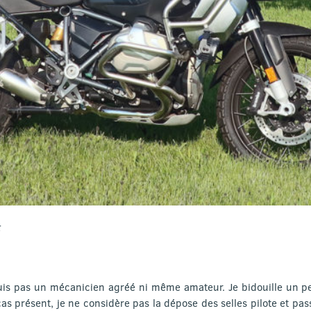
t
e suis pas un mécanicien agréé ni même amateur. Je bidouille un 
as présent, je ne considère pas la dépose des selles pilote et pa