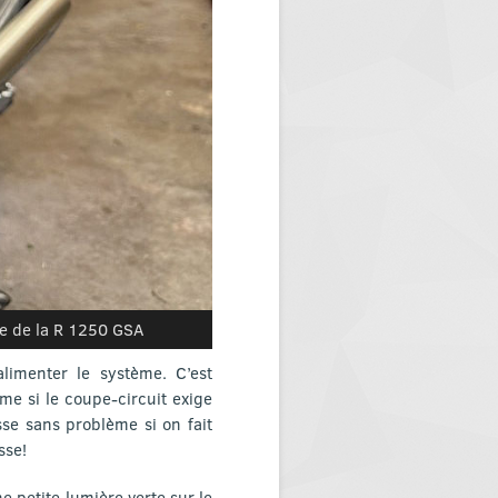
ine de la R 1250 GSA
alimenter le système. C’est
ême si le coupe-circuit exige
se sans problème si on fait
sse!
e petite lumière verte sur le