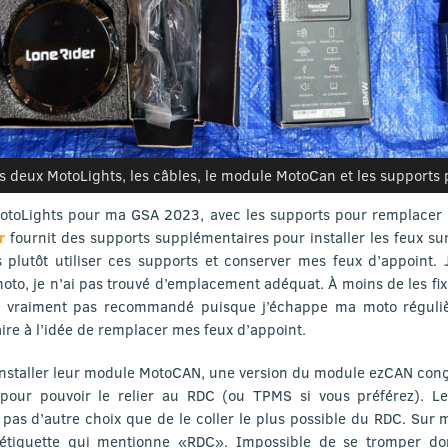
s deux MotoLights, les câbles, le module MotoCan et les supports 
otoLights pour ma GSA 2023, avec les supports pour remplacer l
r
fournit des supports supplémentaires pour installer les feux sur
s plutôt utiliser ces supports et conserver mes feux d’appoint. 
 moto, je n’ai pas trouvé d’emplacement adéquat. À moins de les fixe
t vraiment pas recommandé puisque j’échappe ma moto réguli
faire à l’idée de remplacer mes feux d’appoint.
staller leur module MotoCAN, une version du module ezCAN conç
 pour pouvoir le relier au RDC (ou TPMS si vous préférez). 
a pas d’autre choix que de le coller le plus possible du RDC. Sur m
ne étiquette qui mentionne «RDC». Impossible de se tromper do