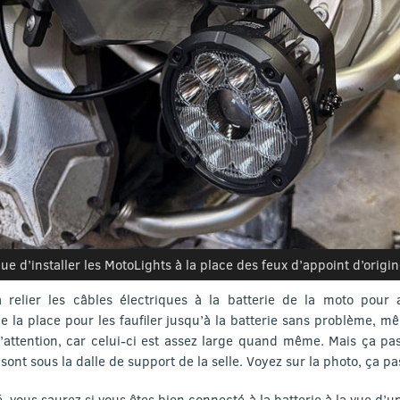
ue d’installer les MotoLights à la place des feux d’appoint d’orig
à relier les câbles électriques à la batterie de la moto pour 
de la place pour les faufiler jusqu’à la batterie sans problème, m
attention, car celui-ci est assez large quand même. Mais ça pas
sont sous la dalle de support de la selle. Voyez sur la photo, ça pa
 vous saurez si vous êtes bien connecté à la batterie à la vue d’un