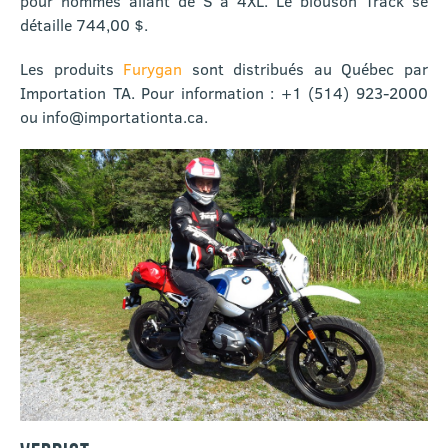
pour hommes allant de S à 4XL. Le blouson Track se
détaille 744,00 $.
Les produits
Furygan
sont distribués au Québec par
Importation TA. Pour information : +1 (514) 923-2000
ou info@importationta.ca.