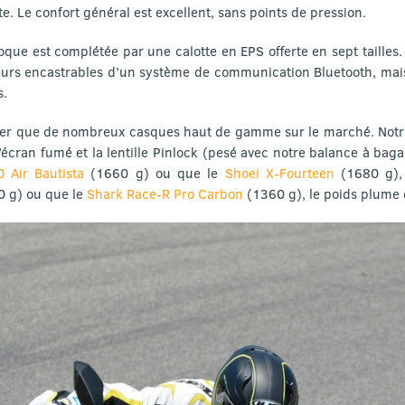
te. Le confort général est excellent, sans points de pression.
 coque est complétée par une calotte en EPS offerte en sept tailles.
leurs encastrables d’un système de communication Bluetooth, mai
s.
ger que de nombreux casques haut de gamme sur le marché. Notre m
cran fumé et la lentille Pinlock (pesé avec notre balance à bag
 Air Bautista
(1660 g) ou que le
Shoei X-Fourteen
(1680 g),
 g) ou que le
Shark Race-R Pro Carbon
(1360 g), le poids plume 