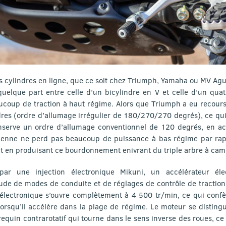
is cylindres en ligne, que ce soit chez Triumph, Yamaha ou MV Agus
quelque part entre celle d’un bicylindre en V et celle d’un quat
ucoup de traction à haut régime. Alors que Triumph a eu recours
dres (ordre d’allumage irrégulier de 180/270/270 degrés), ce qui
nserve un ordre d’allumage conventionnel de 120 degrés, en ac
alienne ne perd pas beaucoup de puissance à bas régime par rap
t en produisant ce bourdonnement enivrant du triple arbre à came
ar une injection électronique Mikuni, un accélérateur él
de de modes de conduite et de réglages de contrôle de traction
ectronique s’ouvre complètement à 4 500 tr/min, ce qui confè
orsqu’il accélère dans la plage de régime. Le moteur se distingu
equin contrarotatif qui tourne dans le sens inverse des roues, ce