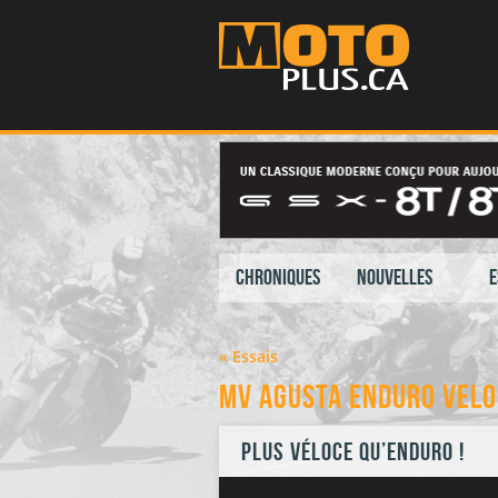
Chroniques
Nouvelles
E
« Essais
MV Agusta Enduro Velo
Plus véloce qu’enduro !