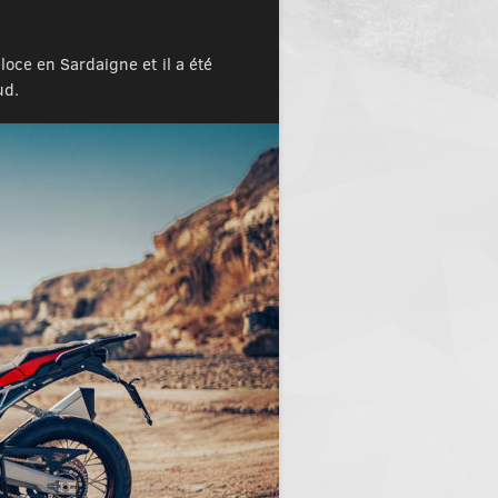
oce en Sardaigne et il a été
ud.