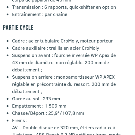
Transmission : 6 rapports, quickshifter en option
Entraînement : par chaîne
PARTIE CYCLE
Cadre : acier tubulaire CroMoly, moteur porteur
Cadre auxiliaire : treillis en acier CroMoly
Suspension avant : fourche inversée WP Apex de
43 mm de diamètre, non réglable. 200 mm de
débattement ;
Suspension arrière : monoamortisseur WP APEX
réglable en précontrainte du ressort. 200 mm de
débattement ;
Garde au sol : 233 mm
Empattement : 1 509 mm
Chasse/Déport : 25,9°/107,8 mm
Freins :
AV – Double disque de 320 mm, étriers radiaux à
4 pistons ; ABS Bosch 9,3 MP actif en virage, mode