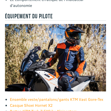
d’autonomie
ÉQUIPEMENT DU PILOTE
Ensemble veste/pantalons/gants KTM Vast Gore-Tex
Casque Shoei Hornet X2