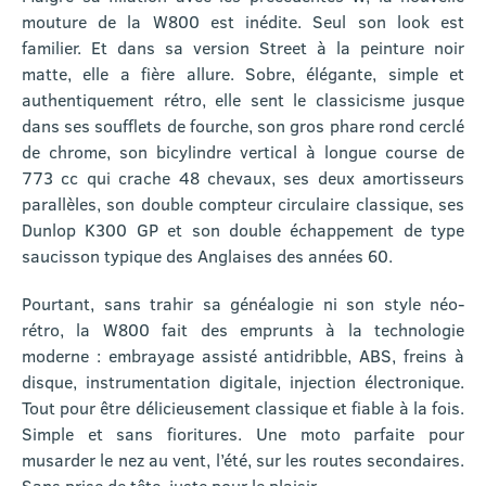
mouture de la W800 est inédite. Seul son look est
familier. Et dans sa version Street à la peinture noir
matte, elle a fière allure. Sobre, élégante, simple et
authentiquement rétro, elle sent le classicisme jusque
dans ses soufflets de fourche, son gros phare rond cerclé
de chrome, son bicylindre vertical à longue course de
773 cc qui crache 48 chevaux, ses deux amortisseurs
parallèles, son double compteur circulaire classique, ses
Dunlop K300 GP et son double échappement de type
saucisson typique des Anglaises des années 60.
Pourtant, sans trahir sa généalogie ni son style néo-
rétro, la W800 fait des emprunts à la technologie
moderne : embrayage assisté antidribble, ABS, freins à
disque, instrumentation digitale, injection électronique.
Tout pour être délicieusement classique et fiable à la fois.
Simple et sans fioritures. Une moto parfaite pour
musarder le nez au vent, l’été, sur les routes secondaires.
Sans prise de tête, juste pour le plaisir.