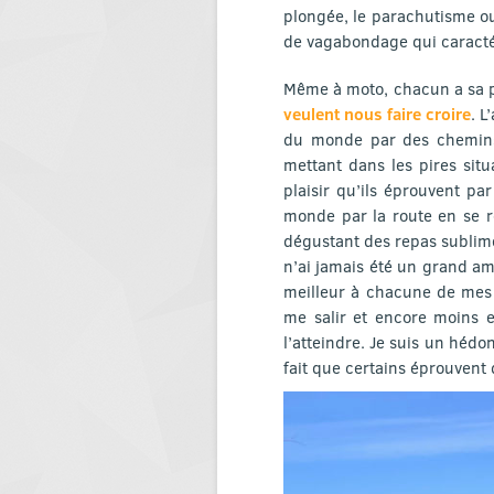
plongée, le parachutisme ou
de vagabondage qui caractér
Même à moto, chacun a sa p
veulent nous faire croire
. L
du monde par des chemins t
mettant dans les pires sit
plaisir qu’ils éprouvent par
monde par la route en se ré
dégustant des repas sublim
n’ai jamais été un grand a
meilleur à chacune de mes 
me salir et encore moins e
l’atteindre. Je suis un hédo
fait que certains éprouvent d