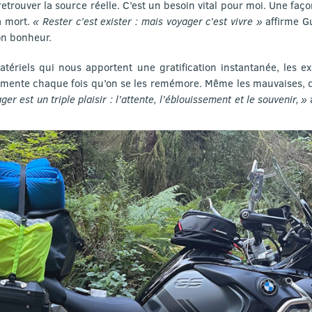
etrouver la source réelle. C’est un besoin vital pour moi. Une faço
a mort.
« Rester c’est exister : mais voyager c’est vivre »
affirme G
on bonheur.
tériels qui nous apportent une gratification instantanée, les e
gmente chaque fois qu’on se les remémore. Même les mauvaises, q
ger est un triple plaisir : l’attente, l’éblouissement et le souvenir, »
a