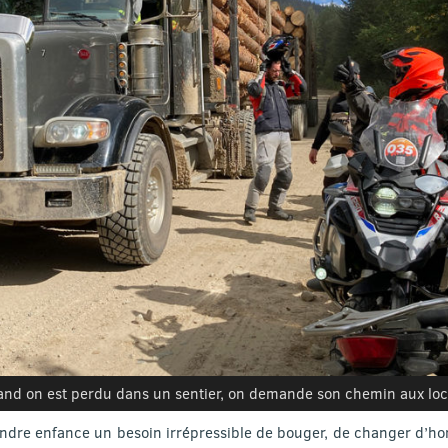
nd on est perdu dans un sentier, on demande son chemin aux lo
ndre enfance un besoin irrépressible de bouger, de changer d’hor