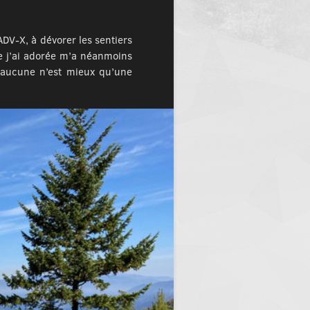
DV-X, à dévorer les sentiers
e j’ai adorée m’a néanmoins
u’aucune n’est mieux qu’une