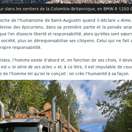
eur dans les sentiers de la Colombie-Britannique, en BMW R 1250
proche de l’humanisme de Saint-Augustin quand il déclare
« Aime,
evise des épicuriens, dans sa première partie et la pensée anar
ue l’on dissocie liberté et responsabilité, alors qu’elles sont sœurs
 société, plus on déresponsabilise ses citoyens. Celui qui ne fait
propre responsabilité.
alistes, l’homme existe d’abord et, en fonction de ses choix, il devi
 est
« la série de ses actes »
et, à ce titre, il est imputable de ce
 de l’homme tel qu’on le conçoit : on crée l’humanité à sa façon.