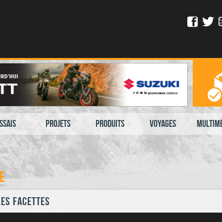
ssais
Projets
Produits
Voyages
Multim
e
les facettes