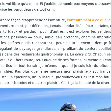
 le vol libre qu’à moto. Et j’oublie de nombreux moyens d’assouvir
ise les baroudeurs de tout crin.
ropre façon d’appréhender l’aventure,
contrairement à ce que le
’aventure n’est, par définition, jamais standardisée. Pour certains, 
ortueux et perdus ; pour d’autres, c’est explorer les sentie
uations possibles — boue, sable, eau profonde, chemins impratic
 les galères qu’ils rencontrent ; pour d’autres encore, dont je fa
galant de paysages grandioses, en profitant du confort douillet
es dans des restaurants gastronomiques. La
dolce vita
. Chacun se
mateur du hors route, sous aucune de ses formes, ni même du cam
sorties en tout-terrain, je m’ennuie quand je suis loin du bitum
n chier. Pas plus que je ne mesure mon plaisir aux souffranc
niste, un épicurien, un jouisseur. Que voulez-vous ? C’est mon fa
’autres besoins et d’autres plaisirs. C’est ça la beauté de la diversi