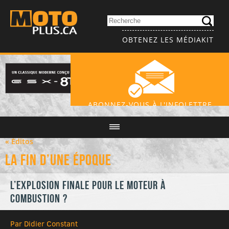
OBTENEZ LES MÉDIAKIT
ABONNEZ-VOUS À L'INFOLETTRE
« Éditos
La fin d’une époque
L’explosion finale pour le moteur à
combustion ?
Par Didier Constant