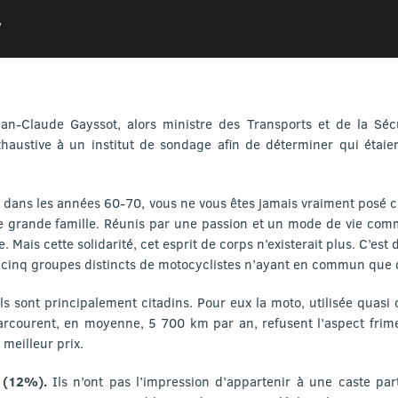
7
an-Claude Gayssot, alors ministre des Transports et de la Séc
stive à un institut de sondage afin de déterminer qui étaient
o dans les années 60-70, vous ne vous êtes jamais vraiment posé ce
e grande famille. Réunis par une passion et un mode de vie commu
. Mais cette solidarité, cet esprit de corps n’existerait plus. C’est
it cinq groupes distincts de motocyclistes n’ayant en commun que 
ls sont principalement citadins. Pour eux la moto, utilisée quasi
 parcourent, en moyenne, 5 700 km par an, refusent l’aspect fri
 meilleur prix.
 (12%).
Ils n’ont pas l’impression d’appartenir à une caste part