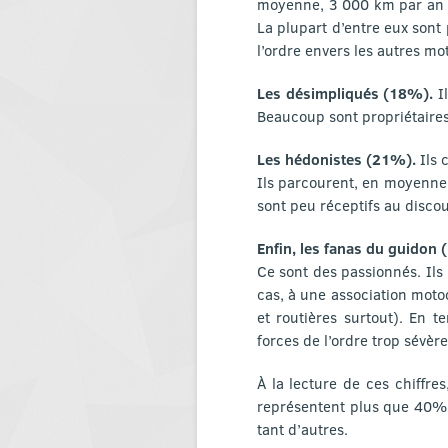
moyenne, 3 000 km par an et
La plupart d’entre eux sont 
l’ordre envers les autres mot
Les désimpliqués (18%).
I
Beaucoup sont propriétaires 
Les hédonistes (21%).
Ils 
Ils parcourent, en moyenne, 
sont peu réceptifs au discou
Enfin, les fanas du guidon
Ce sont des passionnés. Ils
cas, à une association motoc
et routières surtout). En t
forces de l’ordre trop sévèr
À la lecture de ces chiffre
représentent plus que 40% 
tant d’autres.