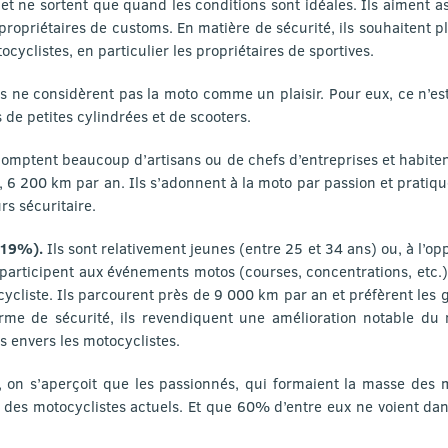
 ne sortent que quand les conditions sont idéales. Ils aiment as
propriétaires de customs. En matière de sécurité, ils souhaitent p
ocyclistes, en particulier les propriétaires de sportives.
ls ne considèrent pas la moto comme un plaisir. Pour eux, ce n’e
de petites cylindrées et de scooters.
comptent beaucoup d’artisans ou de chefs d’entreprises et habitent
6 200 km par an. Ils s’adonnent à la moto par passion et pratique
rs sécuritaire.
 (19%).
Ils sont relativement jeunes (entre 25 et 34 ans) ou, à l’op
 participent aux événements motos (courses, concentrations, etc
ycliste. Ils parcourent près de 9 000 km par an et préfèrent les 
erme de sécurité, ils revendiquent une amélioration notable du 
es envers les motocyclistes.
s, on s’aperçoit que les passionnés, qui formaient la masse des m
des motocyclistes actuels. Et que 60% d’entre eux ne voient dans