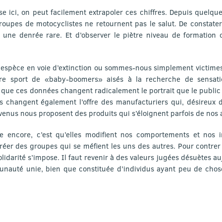
e ici, on peut facilement extrapoler ces chiffres. Depuis quelqu
groupes de motocyclistes ne retournent pas le salut. De constate
 une denrée rare. Et d’observer le piètre niveau de formation 
e espèce en voie d’extinction ou sommes-nous simplement victimes
tre sport de «baby-boomers» aisés à la recherche de sensatio
 que ces données changent radicalement le portrait que le public e
les changent également l’offre des manufacturiers qui, désireux 
enus nous proposent des produits qui s’éloignent parfois de nos 
e encore, c’est qu’elles modifient nos comportements et nos i
réer des groupes qui se méfient les uns des autres. Pour contrer 
solidarité s’impose. Il faut revenir à des valeurs jugées désuètes a
auté unie, bien que constituée d’individus ayant peu de chos