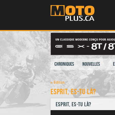
Chroniques
Nouvelles
E
« Éditos
Esprit, es-tu là?
Esprit, es-tu là?