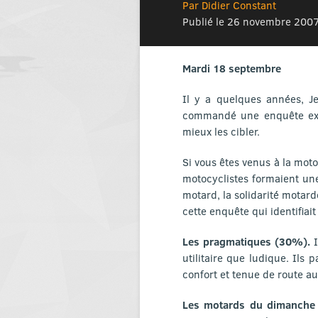
Par Didier Constant
Publié le 26 novembre 200
Mardi 18 septembre
Il y a quelques années, Je
commandé une enquête exhau
mieux les cibler.
Si vous êtes venus à la mot
motocyclistes formaient un
motard, la solidarité motarde
cette enquête qui identifia
Les pragmatiques (30%).
I
utilitaire que ludique. Ils
confort et tenue de route au
Les motards du dimanche