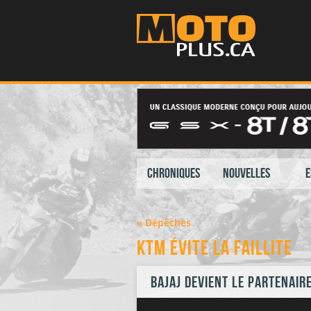
Chroniques
Nouvelles
E
« Dépêches
KTM évite la faillite
Bajaj devient le partenaire