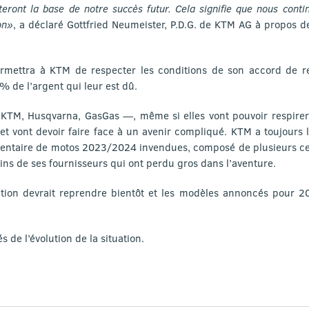
teront la base de notre succès futur. Cela signifie que nous cont
on»
, a déclaré Gottfried Neumeister, P.D.G. de KTM AG à propos de
ermettra à KTM de respecter les conditions de son accord de re
% de l’argent qui leur est dû.
TM, Husqvarna, GasGas —, même si elles vont pouvoir respirer
 et vont devoir faire face à un avenir compliqué. KTM a toujours 
nventaire de motos 2023/2024 invendues, composé de plusieurs cen
ains de ses fournisseurs qui ont perdu gros dans l’aventure.
ction devrait reprendre bientôt et les modèles annoncés pour 2
 de l’évolution de la situation.