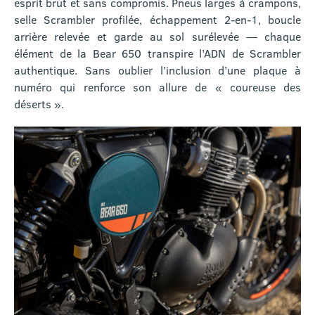
esprit brut et sans compromis. Pneus larges à crampons,
selle Scrambler profilée, échappement 2-en-1, boucle
arrière relevée et garde au sol surélevée — chaque
élément de la Bear 650 transpire l’ADN de Scrambler
authentique. Sans oublier l’inclusion d’une plaque à
numéro qui renforce son allure de « coureuse des
déserts ».