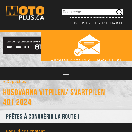
OBTENEZ LES MÉDIAKIT
ABONNEZ-VOUS À L'INFOLETTRE
« Dépêches
Husqvarna Vitpilen/ Svartpilen
401 2024
Prêtes à conquérir la route !
Par Didier Constant