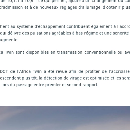
de 10,1:1 à 10,5:1 ce qui permet, ajouté à un changement du cala
 d’admission et à de nouveaux réglages d’allumage, d’obtenir pl
uchent au système d’échappement contribuent également à l’acc
qui délivre des pulsations agréables à bas régime et une sonorité 
augmente.
ica Twin sont disponibles en transmission conventionnelle ou av
DCT de l’Africa Twin a été revue afin de profiter de l’accroi
descendent plus tôt, la détection de virage est optimisée et les se
 lors du passage entre premier et second rapport.