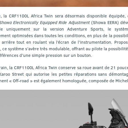
ve, la CRF1100L Africa Twin sera désormais disponible équipée,
Showa Electronically Equipped Ride Adjustment
(Showa EERA) déve
ible uniquement sur la version Adventure Sports, le syst
ment optimisées dans toutes les conditions, en plus de la possibi
r arrière tout en roulant via l’écran de l’instrumentation. Pro
e système s’avère très modulable, offrant au pilote la possibili
éférences d’une simple pression sur un bouton.
rain, la CRF1100L Africa Twin conserve sa roue avant de 21 pouce
aroo Street qui autorise les petites réparations sans démont
ent « Off-road » est également homologuée, composée de Michel