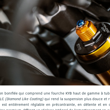
on bonifiée qui comprend une fourche KYB haut de gamme à tube
DLC
(Diamond Like Coating)
qui rend la suspension plus douce et r
e est entièrement réglable en précontrainte, en détente et en c
ins premium. Offrant un réglage intégral de l’amortissement en c