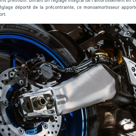
réglage déporté de la précontrainte, ce monoamortisseur apport
rt.