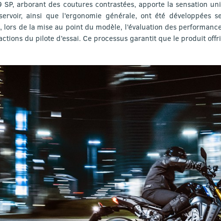
9 SP, arborant des coutures contrastées, apporte la sensation un
servoir, ainsi que l’ergonomie générale, ont été développées s
, lors de la mise au point du modèle, l’évaluation des performanc
éactions du pilote d’essai. Ce processus garantit que le produit off