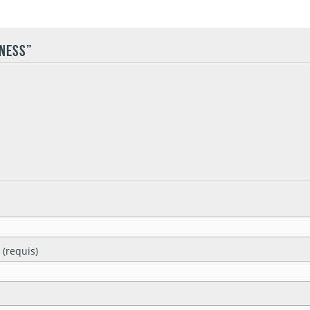
INESS”
 (requis)