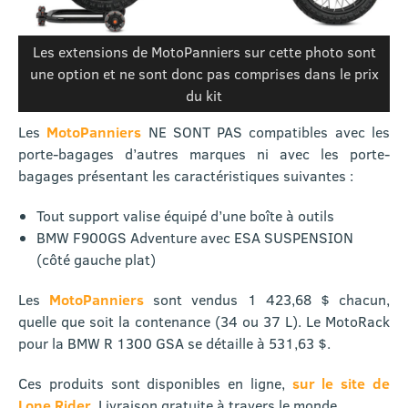
Les extensions de MotoPanniers sur cette photo sont
une option et ne sont donc pas comprises dans le prix
du kit
Les
MotoPanniers
NE SONT PAS compatibles avec les
porte-bagages d’autres marques ni avec les porte-
bagages présentant les caractéristiques suivantes :
Tout support valise équipé d’une boîte à outils
BMW F900GS Adventure avec ESA SUSPENSION
(côté gauche plat)
Les
MotoPanniers
sont vendus 1 423,68 $ chacun,
quelle que soit la contenance (34 ou 37 L). Le MotoRack
pour la BMW R 1300 GSA se détaille à 531,63 $.
Ces produits sont disponibles en ligne,
sur le site de
Lone Rider
. Livraison gratuite à travers le monde.