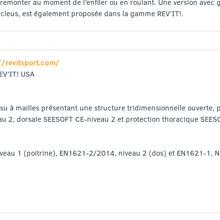
monter au moment de l’enfiler ou en roulant. Une version avec gil
ucleus, est également proposée dans la gamme REV’IT!.
//revitsport.com/
REV’IT! USA
issu à mailles présentant une structure tridimensionnelle ouverte, 
u 2, dorsale SEESOFT CE-niveau 2 et protection thoracique SEES
veau 1 (poitrine), EN1621-2/2014, niveau 2 (dos) et EN1621-1, N