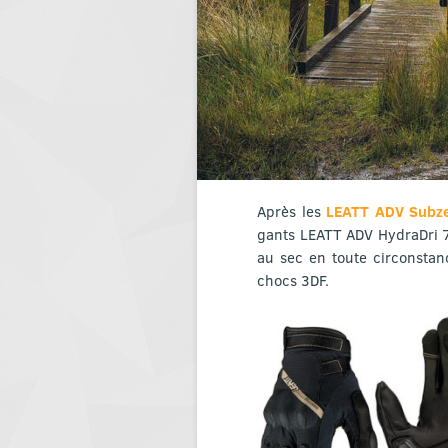
Après les
LEATT ADV Subze
gants LEATT ADV HydraDri 7.
au sec en toute circonsta
chocs 3DF.