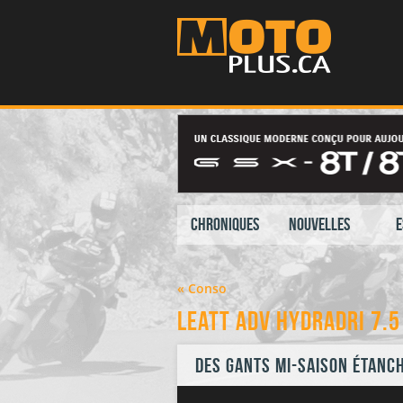
Chroniques
Nouvelles
E
« Conso
LEATT ADV HydraDri 7.5
Des gants mi-saison étanc