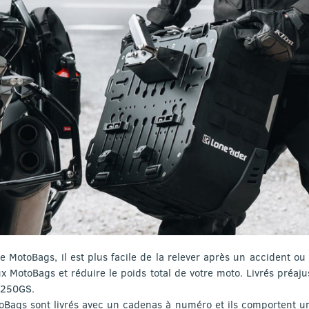
e MotoBags, il est plus facile de la relever après un accident o
x MotoBags et réduire le poids total de votre moto. Livrés préaj
1250GS.
toBags sont livrés avec un cadenas à numéro et ils comportent u