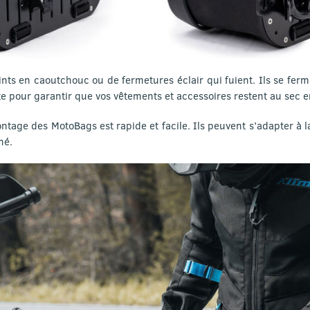
ints en caoutchouc ou de fermetures éclair qui fuient. Ils se ferm
te pour garantir que vos vêtements et accessoires restent au sec e
age des MotoBags est rapide et facile. Ils peuvent s’adapter à l
hé.