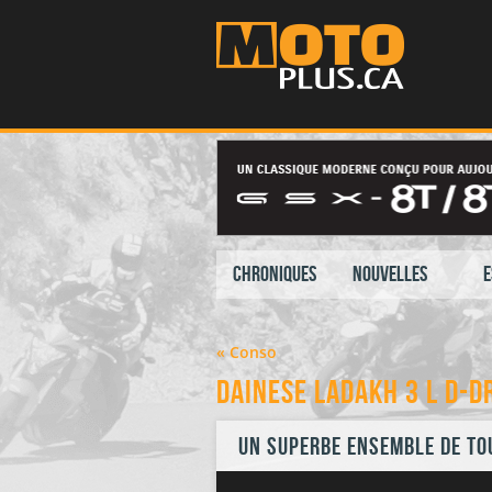
Chroniques
Nouvelles
E
« Conso
Dainese Ladakh 3 L D-D
Un superbe ensemble de to