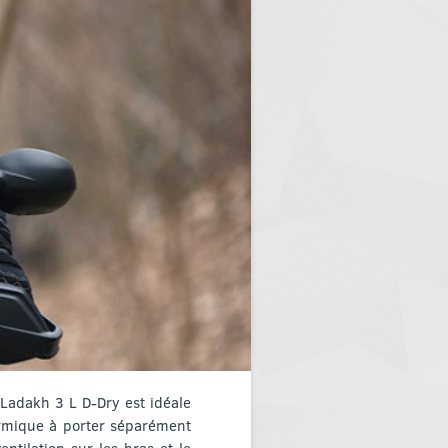
 Ladakh 3 L D-Dry est idéale
ermique à porter séparément
ntilation sur les bras et le