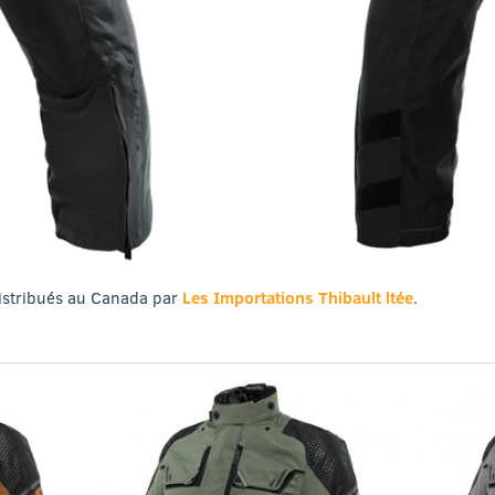
istribués au Canada par
Les Importations Thibault ltée
.