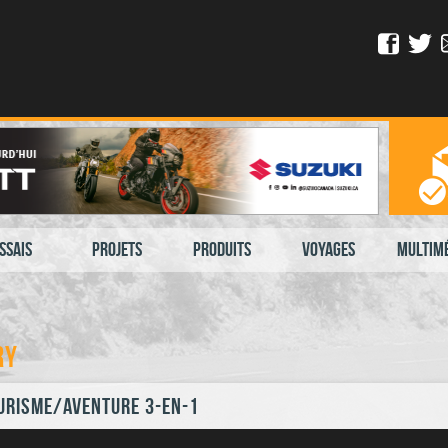
ssais
Projets
Produits
Voyages
Multim
ry
urisme/aventure 3-en-1