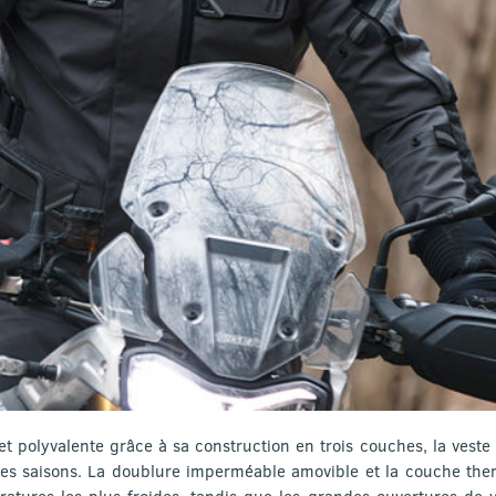
t polyvalente grâce à sa construction en trois couches, la veste
utes saisons. La doublure imperméable amovible et la couche th
atures les plus froides, tandis que les grandes ouvertures de ve