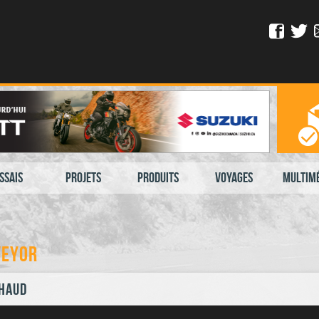
ssais
Projets
Produits
Voyages
Multim
veyor
chaud