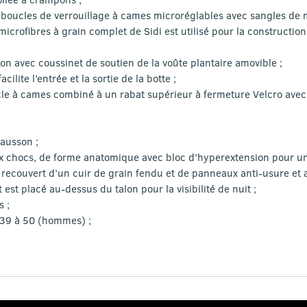
oucles de verrouillage à cames microréglables avec sangles de m
crofibres à grain complet de Sidi est utilisé pour la construction
on avec coussinet de soutien de la voûte plantaire amovible ;
ilite l’entrée et la sortie de la botte ;
cle à cames combiné à un rabat supérieur à fermeture Velcro ave
ausson ;
aux chocs, de forme anatomique avec bloc d’hyperextension pour u
st recouvert d’un cuir de grain fendu et de panneaux anti-usure et 
est placé au-dessus du talon pour la visibilité de nuit ;
s ;
 39 à 50 (hommes) ;