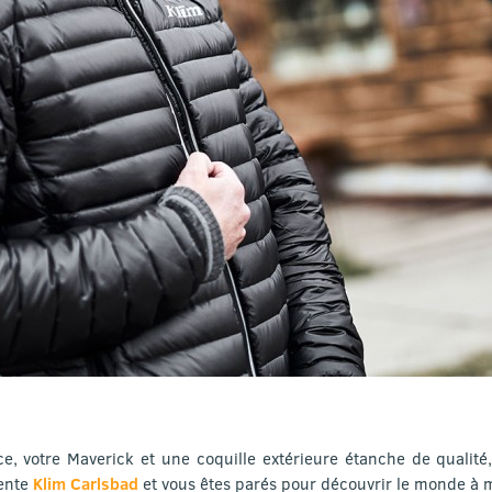
e, votre Maverick et une coquille extérieure étanche de qualit
lente
Klim Carlsbad
et vous êtes parés pour découvrir le monde à m