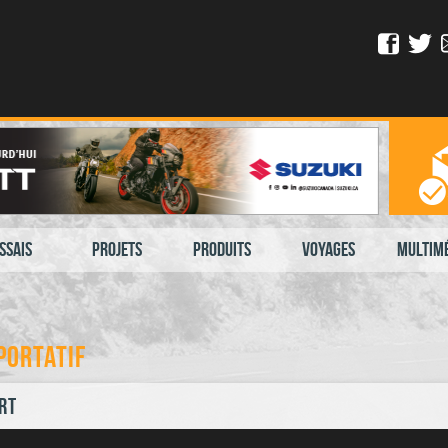
ssais
Projets
Produits
Voyages
Multim
portatif
rt