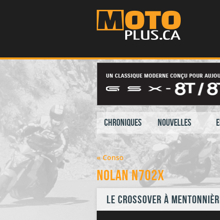
Chroniques
Nouvelles
E
« Conso
Nolan N702X
Le crossover à mentonnièr