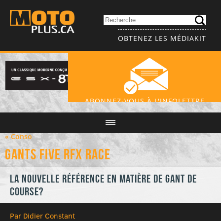
OBTENEZ LES MÉDIAKIT
ABONNEZ-VOUS À L'INFOLETTRE
« Conso
Gants Five RFX Race
La nouvelle référence en matière de gant de
course?
Par Didier Constant