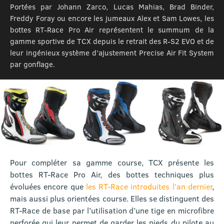
Portées par Johann Zarco, Lucas Mahias, Brad Binder,
Freddy Foray ou encore les jumeaux Alex et Sam Lowes, les
bottes RT-Race Pro Air représentent le summum de la
gamme sportive de TCX depuis le retrait des R-S2 EVO et de
leur ingénieux système d’ajustement Precise Air Fit System
par gonflage.
Pour compléter sa gamme course, TCX présente les
bottes RT-Race Pro Air, des bottes techniques plus
évoluées encore que
les RT-Race introduites l’an dernier
,
mais aussi plus orientées course. Elles se distinguent des
RT-Race de base par l’utilisation d’une tige en microfibre
perforée qui leur permet de garder les pieds du pilote au