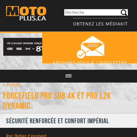
OBTENEZ LES MÉDIAKIT
ABONNEZ-VOUS À L'INFOLETTRE
« Conso
Forcefield Pro Sub 4K et Pro L2K
Dynamic
Sécurité renforcée et confort impérial
Par Didier Constant