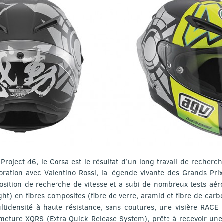
oject 46, le Corsa est le résultat d’un long travail de recherc
ration avec Valentino Rossi, la légende vivante des Grands Prix
 position de recherche de vitesse et a subi de nombreux tests aé
t) en fibres composites (fibre de verre, aramid et fibre de car
tidensité à haute résistance, sans coutures, une visière RAC
eture XQRS (Extra Quick Release System), prête à recevoir une l