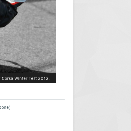
V Corsa Winter Test 2012.
rbone)