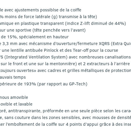
e avec ajustements possiblse de la coiffe
moins de force latérale (g) transmise à la tête)
mique en plastique transparent (indice Z-lift diminué de 44%)
 sur une sportive (tête penchée vers l’avant)
 de 15%, spécialement en hauteur
de 3,3 mm avec mécanisme d’ouverture/fermeture XQRS (Extra Quic
r une lentille antibuée Pinlock et des Tear-off pour la course
VS (Integrated Ventilation System) avec nombreuses canalisations 
3 sur le front et une sur la mentonnière) et 2 extracteurs à l’arrière
«toujours ouvertes» avec cadres et grilles métalliques de protection
mauvais temps
upérieure de 193% (par rapport au GP-Tech)
emous amovible
ovible et lavable
oré, antitranspirante, préformée en une seule pièce selon les cara
e, sans couture dans les zones sensibles, avec mousses de densité
ser l’emboîtement de la coiffe sur 4 points d’appui grâce à des ins