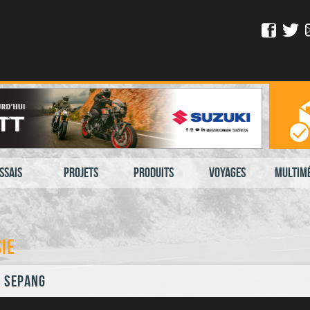
ssais
Projets
Produits
Voyages
Multim
ie
à Sepang