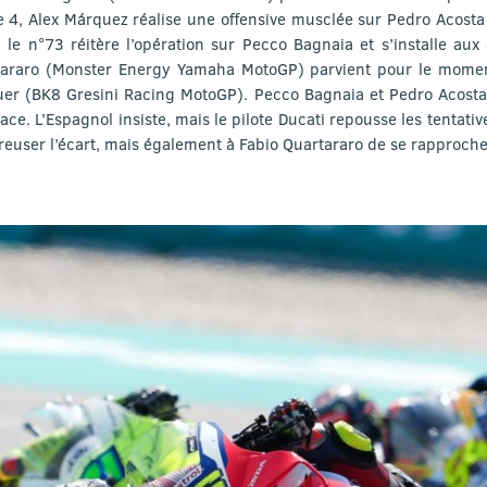
e 4, Alex Márquez réalise une offensive musclée sur Pedro Acost
t, le n°73 réitère l’opération sur Pecco Bagnaia et s’installe a
artararo (Monster Energy Yamaha MotoGP) parvient pour le mome
er (BK8 Gresini Racing MotoGP). Pecco Bagnaia et Pedro Acosta
ce. L’Espagnol insiste, mais le pilote Ducati repousse les tentat
euser l’écart, mais également à Fabio Quartararo de se rapproche