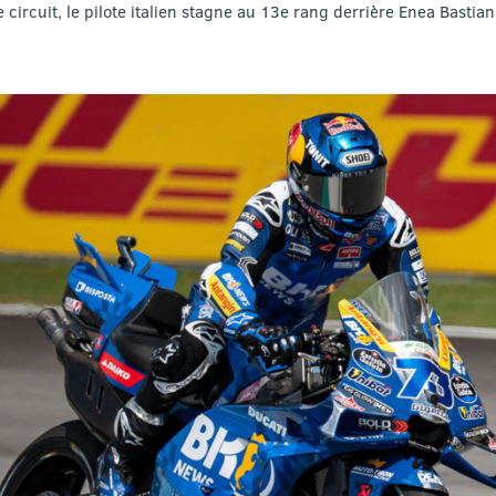
 circuit, le pilote italien stagne au 13e rang derrière Enea Bastia