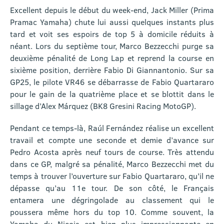
Excellent depuis le début du week-end, Jack Miller (Prima
Pramac Yamaha) chute lui aussi quelques instants plus
tard et voit ses espoirs de top 5 à domicile réduits à
néant. Lors du septième tour, Marco Bezzecchi purge sa
deuxième pénalité de Long Lap et reprend la course en
sixième position, derrière Fabio Di Giannantonio. Sur sa
GP25, le pilote VR46 se débarrasse de Fabio Quartararo
pour le gain de la quatrième place et se blottit dans le
sillage d’Alex Márquez (BK8 Gresini Racing MotoGP).
Pendant ce temps-là, Raúl Fernández réalise un excellent
travail et compte une seconde et demie d’avance sur
Pedro Acosta après neuf tours de course. Très attendu
dans ce GP, malgré sa pénalité, Marco Bezzecchi met du
temps à trouver l’ouverture sur Fabio Quartararo, qu’il ne
dépasse qu’au 11e tour. De son côté, le Français
entamera une dégringolade au classement qui le
poussera même hors du top 10. Comme souvent, la
Yamaha du Niçois est bien plus impressionnante en