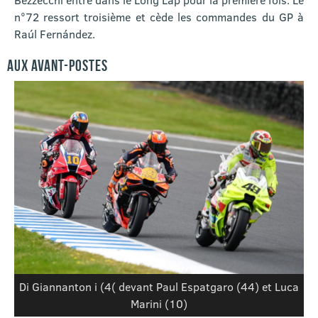
n°72 ressort troisième et cède les commandes du GP à
Raúl Fernández.
AUX AVANT-POSTES
Di Giannanton i (4( devant Paul Espatgaro (44) et Luca
Marini (10)