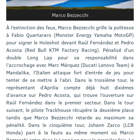
Marco Bezzecchi
À l’extinction des feux, Marco Bezzecchi grille la politesse
à Fabio Quartararo (Monster Energy Yamaha MotoGP)
pour signer le Holeshot devant Raúl Fernández et Pedro
Acosta (Red Bull KTM Factory Racing). Pénalisé d’un
double Long Lap pour sa responsabilité dans
l’accrochage avec Marc Márquez (Ducati Lenovo Team) à
Mandalika, l’Italien attaque fort d’entrée de jeu pour
tenter de se mettre à l’abri. Dans le troisième tour, le
représentant d’Aprilia compte déjà huit dixièmes
d’avance sur Pedro Acosta, qui trouve l’ouverture sur
Raúl Fernández dans le premier secteur. Dans le tour
suivant, le pilote Trackhouse récupère la deuxième place
tandis que Marco Bezzecchi retarde au maximum sa
pénalité. Dans le cinquième tour, Johann Zarco (LCR
Honda) part à la faute au même moment où Marco
Bezzecchi entre dans le Long Lap pour la première fois. Le