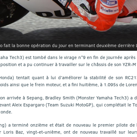
so fait la bonne opération du jour en terminant deuxième derrière 
ha Tech3) est tombé dans le virage n°9 en fin de journée après 
osition et a pu continuer à travailler sur le châssis de son YZR-M
nda) tentait quant à lui d’améliorer la stabilité de son RC21
oids ainsi que le frein moteur, et a fini huitième, à 1.095s de Lore
 son arrivée à Sepang, Bradley Smith (Monster Yamaha Tech3) a d
devant Aleix Espargaro (Team Suzuki MotoGP), qui complétait le T
conde.
ng) a terminé onzième et était de nouveau le premier pilote de l
 Loris Baz, vingt-et-unième, ont de nouveau travaillé sur leur