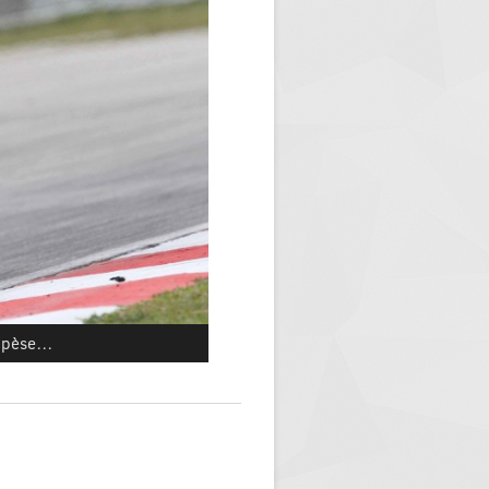
a pèse…