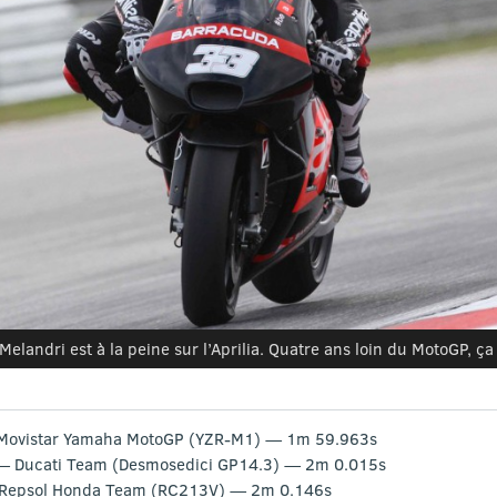
Melandri est à la peine sur l’Aprilia. Quatre ans loin du MotoGP, ç
Movistar Yamaha MotoGP (YZR-M1) — 1m 59.963s
 — Ducati Team (Desmosedici GP14.3) — 2m 0.015s
Repsol Honda Team (RC213V) — 2m 0.146s