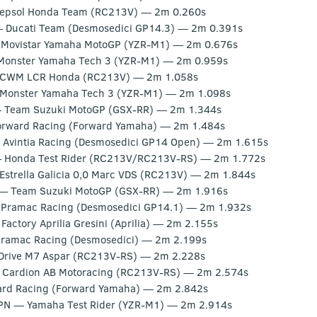
Repsol Honda Team (RC213V) — 2m 0.260s
 Ducati Team (Desmosedici GP14.3) — 2m 0.391s
— Movistar Yamaha MotoGP (YZR-M1) — 2m 0.676s
Monster Yamaha Tech 3 (YZR-M1) — 2m 0.959s
 CWM LCR Honda (RC213V) — 2m 1.058s
Monster Yamaha Tech 3 (YZR-M1) — 2m 1.098s
— Team Suzuki MotoGP (GSX-RR) — 2m 1.344s
orward Racing (Forward Yamaha) — 2m 1.484s
 Avintia Racing (Desmosedici GP14 Open) — 2m 1.615s
— Honda Test Rider (RC213V/RC213V-RS) — 2m 1.772s
strella Galicia 0,0 Marc VDS (RC213V) — 2m 1.844s
 — Team Suzuki MotoGP (GSX-RR) — 2m 1.916s
 Pramac Racing (Desmosedici GP14.1) — 2m 1.932s
Factory Aprilia Gresini (Aprilia) — 2m 2.155s
Pramac Racing (Desmosedici) — 2m 2.199s
Drive M7 Aspar (RC213V-RS) — 2m 2.228s
 Cardion AB Motoracing (RC213V-RS) — 2m 2.574s
ard Racing (Forward Yamaha) — 2m 2.842s
PN — Yamaha Test Rider (YZR-M1) — 2m 2.914s