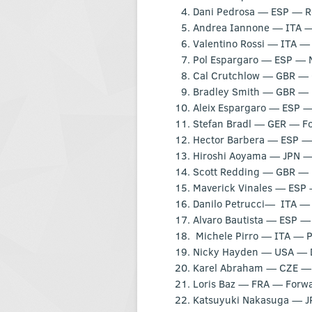
Dani Pedrosa — ESP — 
Andrea Iannone — ITA —
Valentino Rossi — ITA 
Pol Espargaro — ESP — 
Cal Crutchlow — GBR —
Bradley Smith — GBR — 
Aleix Espargaro — ESP 
Stefan Bradl — GER — F
Hector Barbera — ESP —
Hiroshi Aoyama — JPN 
Scott Redding — GBR — E
Maverick Vinales — ESP
Danilo Petrucci— ITA —
Alvaro Bautista — ESP — 
Michele Pirro — ITA — 
Nicky Hayden — USA — 
Karel Abraham — CZE —
Loris Baz — FRA — Forw
Katsuyuki Nakasuga — J