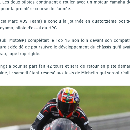
. Les deux pilotes continuent à rouler avec un moteur Yamaha 
pour la première course de l’année.
licia Marc VDS Team) a conclu la journée en quatorzième positi
Aoyama, pilote d’essai du HRC.
uki MotoGP) complétait le Top 15 non loin devant son compatrio
aurait décidé de poursuivre le développement du châssis qu’il av
eau, jugé trop rigide.
ing) a pour sa part fait 42 tours et sera de retour en piste demai
ine, le samedi étant réservé aux tests de Michelin qui seront réalis