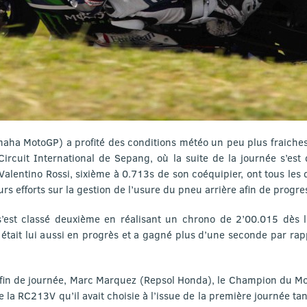
maha MotoGP) a profité des conditions météo un peu plus fraiches
ircuit International de Sepang, où la suite de la journée s’est
 Valentino Rossi, sixième à 0.713s de son coéquipier, ont tous les
rs efforts sur la gestion de l’usure du pneu arrière afin de progres
s’est classé deuxième en réalisant un chrono de 2’00.015 dès 
tait lui aussi en progrès et a gagné plus d’une seconde par rapp
fin de journée, Marc Marquez (Repsol Honda), le Champion du Mond
n de la RC213V qu’il avait choisie à l’issue de la première journée t