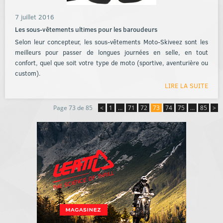
7 juillet 2016
Les sous-vêtements ultimes pour les baroudeurs
Selon leur concepteur, les sous-vêtements Moto-Skiveez sont les
meilleurs pour passer de longues journées en selle, en tout
confort, quel que soit votre type de moto (sportive, aventurière ou
custom).
LIRE LA SUITE
Page 73 de 85
<
1
…
71
72
73
74
75
…
85
>