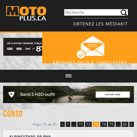
OBTENEZ LES MÉDIAKIT
ABONNEZ-VOUS À L'INFOLETTRE
Conso
Page 73 de 85
<
1
…
71
72
73
74
75
…
85
>